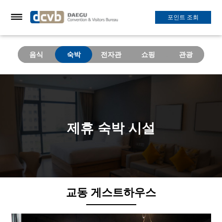
포인트 조회
나의포인트
음식
숙박
전자관
쇼핑
관광
제휴 숙박 시설
교동 게스트하우스